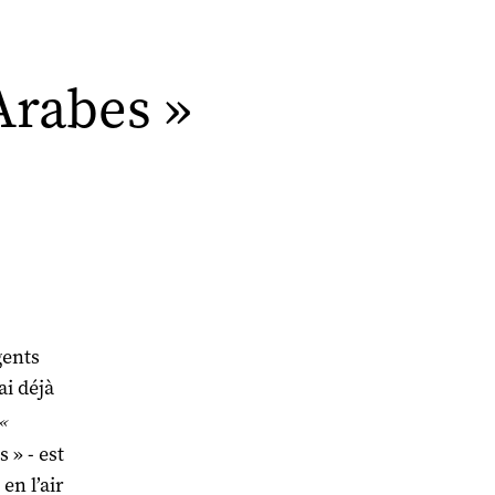
Arabes »
gents
ai déjà
«
 » - est
en l’air