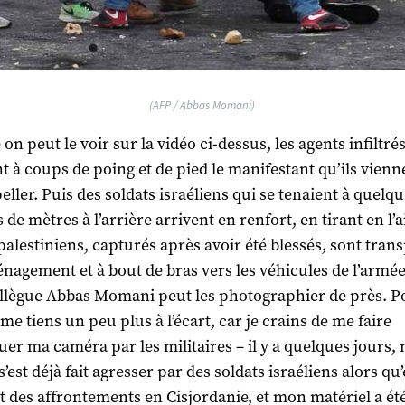
(AFP / Abbas Momani)
n peut le voir sur la vidéo ci-dessus, les agents infiltré
t à coups de poing et de pied le manifestant qu’ils vienn
eller. Puis des soldats israéliens qui se tenaient à quelq
 de mètres à l’arrière arrivent en renfort, en tirant en l’ai
palestiniens, capturés après avoir été blessés, sont tran
nagement et à bout de bras vers les véhicules de l’armée
lègue Abbas Momani peut les photographier de près. 
 me tiens un peu plus à l’écart, car je crains de me faire
uer ma caméra par les militaires – il y a quelques jours, 
’est déjà fait agresser par des soldats israéliens alors qu’
t des affrontements en Cisjordanie, et mon matériel a ét