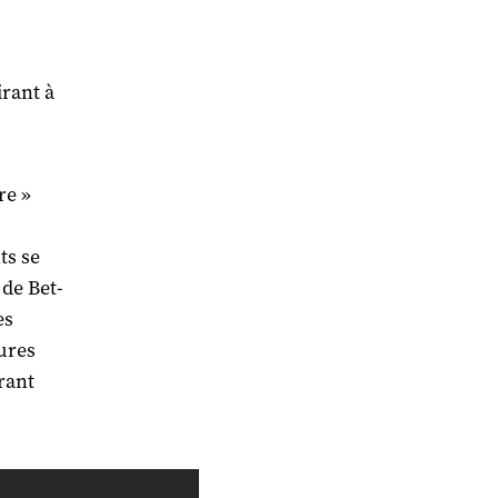
irant à
re »
ts se
 de Bet-
es
dures
rant