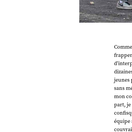
Comme o
frappen
d’interp
dizaines
jeunes 
sans mé
mon col
part, je
confisq
équipe s
couvrai