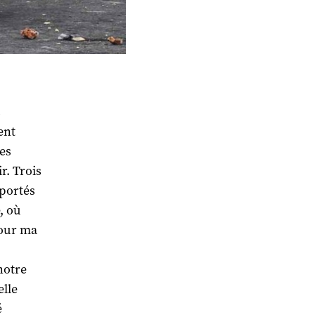
s
ent
ues
r. Trois
sportés
, où
Pour ma
notre
elle
é