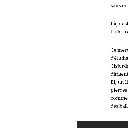
sans en
Là, c’es
balles r
Ce merc
d’étudia
Cisjord
dirigen
El, un 
pierres
comme b
des bal