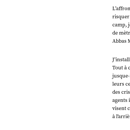
L’affro
risquer
camp, j
de mètr
Abbas 
J’insta
Tout à 
jusque-l
leurs ce
des cris
agents i
visent 
à l'arri