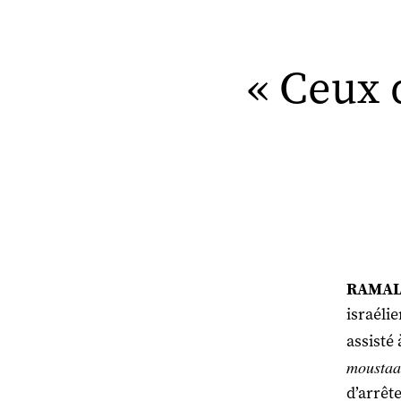
« Ceux 
RAMALL
israélie
assisté
moustaa
d’arrête