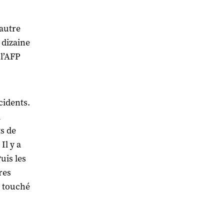
’autre
 dizaine
 l’AFP
cidents.
i
ts de
Il y a
uis les
res
t touché